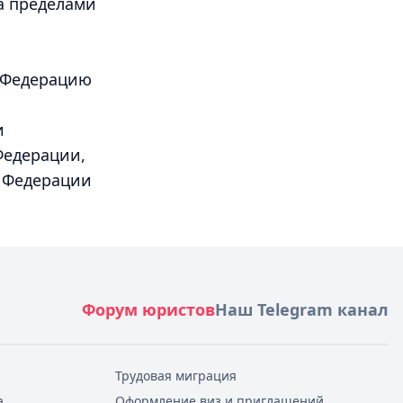
а пределами
ю Федерацию
и
Федерации,
й Федерации
Форум юристов
Наш Telegram канал
Трудовая миграция
а
Оформление виз и приглашений