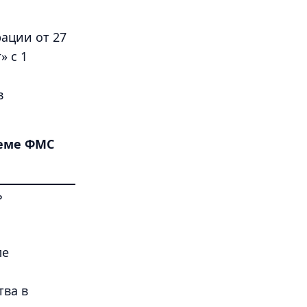
рации от 27
» с 1
в
теме ФМС
ь
ле
тва в