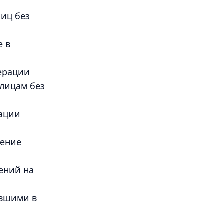
иц без
е в
ерации
 лицам без
рации
шение
ений на
ывшими в