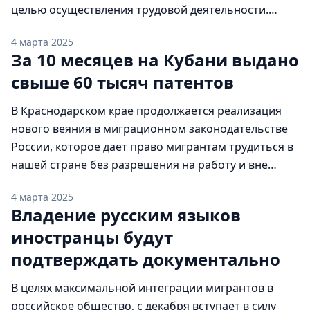
целью осуществления трудовой деятельности.
Особенно востребованными среди мигрантов
4 марта 2025
являются патенты, которые дают право трудиться в
За 10 месяцев на Кубани выдано
Краснодарском крае без разрешения на работу, вне
свыше 60 тысяч патентов
существующей квоты, но только у частных лиц. За
январь-октябрь 2012 года оформлено 60 тысяч […]
В Краснодарском крае продолжается реализация
нового веяния в миграционном законодательстве
России, которое дает право мигрантам трудиться в
нашей стране без разрешения на работу и вне
существующей квоты, но только у частных лиц. За
4 марта 2025
10 месяцев текущего года сотрудниками УФМС
Владение русским языков
России по Краснодарскому краю выдано уже свыше
иностранцы будут
60 тысяч патентов, что в 2,5 раза превышает
аналогичный […]
подтверждать документально
В целях максимальной интеграции мигрантов в
российское общество, с декабря вступает в силу